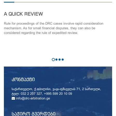
A QUICK REVIEW
Rule for proceedings of the DRC cases involve rapid consideration
mechanism. As for small financial disputes, they can also be
considered regarding the rule of expedited review.
ᲙᲝᲜᲢᲐᲥᲢᲘ
საქართველო, ქ.თბილისი, ვაჟა-ფშაველას 71, 2 სართული,
ტელ: 032 2 207 327, +995 599 20 10 09
info@drc-arbitration.ge
ᲡᲐᲭᲘᲠᲝ ᲒᲕᲔᲠᲓᲔᲑᲘ