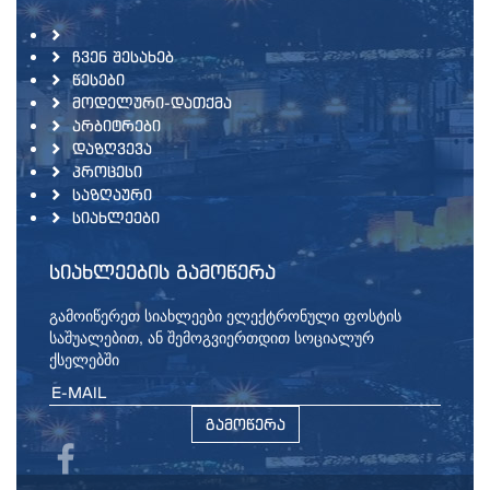
ᲩᲕᲔᲜ ᲨᲔᲡᲐᲮᲔᲑ
ᲬᲔᲡᲔᲑᲘ
ᲛᲝᲓᲔᲚᲣᲠᲘ-ᲓᲐᲗᲥᲛᲐ
ᲐᲠᲑᲘᲢᲠᲔᲑᲘ
ᲓᲐᲖᲦᲕᲔᲕᲐ
ᲞᲠᲝᲪᲔᲡᲘ
ᲡᲐᲖᲦᲐᲣᲠᲘ
ᲡᲘᲐᲮᲚᲔᲔᲑᲘ
ᲡᲘᲐᲮᲚᲔᲔᲑᲘᲡ ᲒᲐᲛᲝᲬᲔᲠᲐ
გამოიწერეთ სიახლეები ელექტრონული ფოსტის
საშუალებით, ან შემოგვიერთდით სოციალურ
ქსელებში
ᲒᲐᲛᲝᲬᲔᲠᲐ