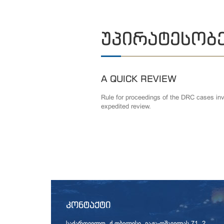
ᲣᲞᲘᲠᲐᲢᲔᲡᲝᲑ
A QUICK REVIEW
Rule for proceedings of the DRC cases involve rapid
expedited review.
ᲙᲝᲜᲢᲐᲥᲢᲘ