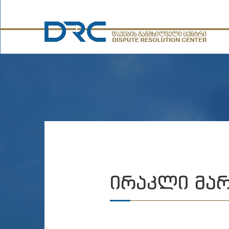
ᲘᲠᲐᲙᲚᲘ ᲛᲐ