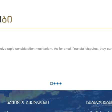
Ე
ᲑᲘ
 consideration mechanism. As for small financial disputes, they can also be c
ᲡᲐᲭᲘᲠᲝ ᲒᲕᲔᲠᲓᲔᲑᲘ
ᲡᲘᲐᲮᲚᲔᲔᲑᲘ