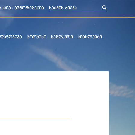
/
ᲠᲐᲪᲘᲐ
ᲐᲕᲢᲝᲠᲘᲖᲐᲪᲘᲐ
ᲓᲐᲖᲦᲕᲔᲕᲐ
ᲞᲠᲝᲪᲔᲡᲘ
ᲡᲐᲖᲦᲐᲣᲠᲘ
ᲡᲘᲐᲮᲚᲔᲔᲑᲘ