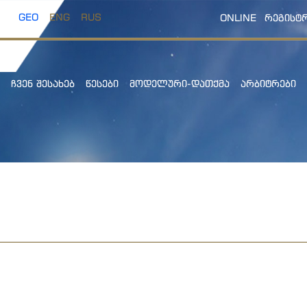
GEO
ENG
RUS
ONLINE
ᲠᲔᲒᲘᲡᲢ
ᲩᲕᲔᲜ ᲨᲔᲡᲐᲮᲔᲑ
ᲬᲔᲡᲔᲑᲘ
ᲛᲝᲓᲔᲚᲣᲠᲘ-ᲓᲐᲗᲥᲛᲐ
ᲐᲠᲑᲘᲢᲠᲔᲑᲘ