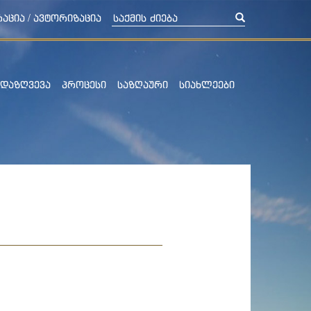
/
ᲠᲐᲪᲘᲐ
ᲐᲕᲢᲝᲠᲘᲖᲐᲪᲘᲐ
ᲓᲐᲖᲦᲕᲔᲕᲐ
ᲞᲠᲝᲪᲔᲡᲘ
ᲡᲐᲖᲦᲐᲣᲠᲘ
ᲡᲘᲐᲮᲚᲔᲔᲑᲘ