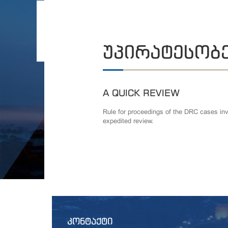
ᲣᲞᲘᲠᲐᲢᲔᲡᲝᲑ
A QUICK REVIEW
Rule for proceedings of the DRC cases invo
expedited review.
ᲙᲝᲜᲢᲐᲥᲢᲘ