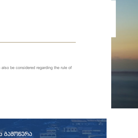
also be considered regarding the rule of
Ს ᲒᲐᲛᲝᲬᲔᲠᲐ