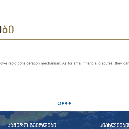
Ე
ᲑᲘ
lve rapid consideration mechanism. As for small financial disputes, they can 
ᲡᲐᲭᲘᲠᲝ ᲒᲕᲔᲠᲓᲔᲑᲘ
ᲡᲘᲐᲮᲚᲔᲔᲑᲘ