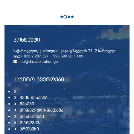
ᲙᲝᲜᲢᲐᲥᲢᲘ
საქართველო, ქ.თბილისი, ვაჟა-ფშაველას 71, 2 სართული,
ტელ: 032 2 207 327, +995 599 20 10 09
info@drc-arbitration.ge
ᲡᲐᲭᲘᲠᲝ ᲒᲕᲔᲠᲓᲔᲑᲘ
ᲩᲕᲔᲜ ᲨᲔᲡᲐᲮᲔᲑ
ᲬᲔᲡᲔᲑᲘ
ᲛᲝᲓᲔᲚᲣᲠᲘ-ᲓᲐᲗᲥᲛᲐ
ᲐᲠᲑᲘᲢᲠᲔᲑᲘ
ᲓᲐᲖᲦᲕᲔᲕᲐ
ᲞᲠᲝᲪᲔᲡᲘ