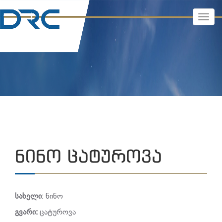
TOGG
NAVI
ᲜᲘᲜᲝ ᲪᲐᲢᲣᲠᲝᲕᲐ
სახელი
: ნინო
გვარი
:
ცატუროვა