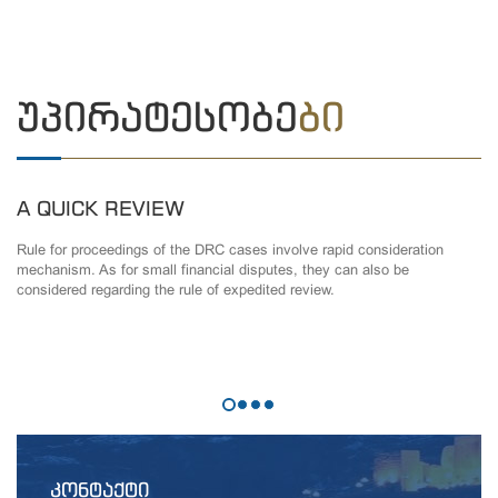
ᲣᲞᲘᲠᲐᲢᲔᲡᲝᲑᲔ
ᲑᲘ
A QUICK REVIEW
Rule for proceedings of the DRC cases involve rapid consideration
mechanism. As for small financial disputes, they can also be
considered regarding the rule of expedited review.
ᲙᲝᲜᲢᲐᲥᲢᲘ