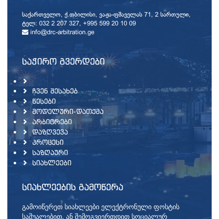
საქართველო, ქ.თბილისი, ვაჟა-ფშაველას 71, 2 სართული,
ტელ: 032 2 207 327, +995 599 20 10 09
info@drc-arbitration.ge
ᲡᲐᲭᲘᲠᲝ ᲒᲕᲔᲠᲓᲔᲑᲘ
ᲩᲕᲔᲜ ᲨᲔᲡᲐᲮᲔᲑ
ᲬᲔᲡᲔᲑᲘ
ᲛᲝᲓᲔᲚᲣᲠᲘ-ᲓᲐᲗᲥᲛᲐ
ᲐᲠᲑᲘᲢᲠᲔᲑᲘ
ᲓᲐᲖᲦᲕᲔᲕᲐ
ᲞᲠᲝᲪᲔᲡᲘ
ᲡᲐᲖᲦᲐᲣᲠᲘ
ᲡᲘᲐᲮᲚᲔᲔᲑᲘ
ᲡᲘᲐᲮᲚᲔᲔᲑᲘᲡ ᲒᲐᲛᲝᲬᲔᲠᲐ
გამოიწერეთ სიახლეები ელექტრონული ფოსტის
საშუალებით, ან შემოგვიერთდით სოციალურ