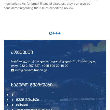
mechanism. As for small financial disputes, they can also be
considered regarding the rule of expedited review.
ᲙᲝᲜᲢᲐᲥᲢᲘ
საქართველო, ქ.თბილისი, ვაჟა-ფშაველას 71, 2 სართული,
ტელ: 032 2 207 327, +995 599 20 10 09
info@drc-arbitration.ge
ᲡᲐᲭᲘᲠᲝ ᲒᲕᲔᲠᲓᲔᲑᲘ
ᲩᲕᲔᲜ ᲨᲔᲡᲐᲮᲔᲑ
ᲬᲔᲡᲔᲑᲘ
ᲛᲝᲓᲔᲚᲣᲠᲘ-ᲓᲐᲗᲥᲛᲐ