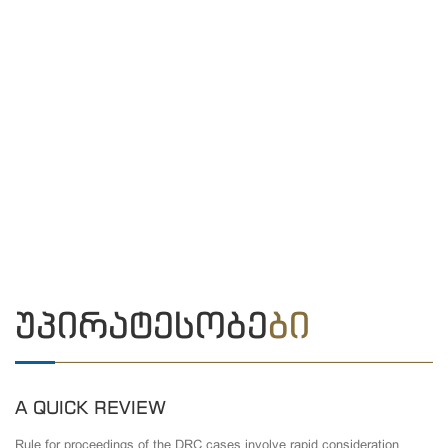
ᲣᲞᲘᲠᲐᲢᲔᲡᲝᲑᲔ
ᲑᲘ
A QUICK REVIEW
Rule for proceedings of the DRC cases involve rapid consideration