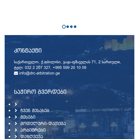
ᲙᲝᲜᲢᲐᲥᲢᲘ
საქართველო, ქ.თბილისი, ვაჟა-ფშაველას 71, 2 სართული,
ტელ: 032 2 207 327, +995 599 20 10 09
info@drc-arbitration.ge
ᲡᲐᲭᲘᲠᲝ ᲒᲕᲔᲠᲓᲔᲑᲘ
ᲩᲕᲔᲜ ᲨᲔᲡᲐᲮᲔᲑ
ᲬᲔᲡᲔᲑᲘ
ᲛᲝᲓᲔᲚᲣᲠᲘ-ᲓᲐᲗᲥᲛᲐ
ᲐᲠᲑᲘᲢᲠᲔᲑᲘ
ᲓᲐᲖᲦᲕᲔᲕᲐ