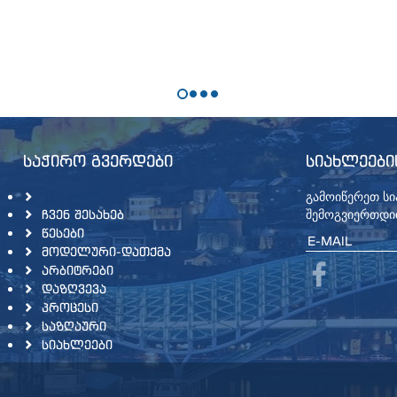
ᲡᲐᲭᲘᲠᲝ ᲒᲕᲔᲠᲓᲔᲑᲘ
ᲡᲘᲐᲮᲚᲔᲔᲑᲘ
გამოიწერეთ ს
შემოგვიერთდი
ᲩᲕᲔᲜ ᲨᲔᲡᲐᲮᲔᲑ
ᲬᲔᲡᲔᲑᲘ
ᲛᲝᲓᲔᲚᲣᲠᲘ-ᲓᲐᲗᲥᲛᲐ
ᲐᲠᲑᲘᲢᲠᲔᲑᲘ
ᲓᲐᲖᲦᲕᲔᲕᲐ
ᲞᲠᲝᲪᲔᲡᲘ
ᲡᲐᲖᲦᲐᲣᲠᲘ
ᲡᲘᲐᲮᲚᲔᲔᲑᲘ