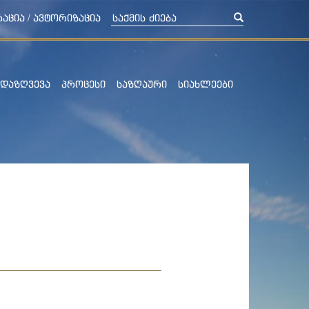
/
ᲠᲐᲪᲘᲐ
ᲐᲕᲢᲝᲠᲘᲖᲐᲪᲘᲐ
ᲓᲐᲖᲦᲕᲔᲕᲐ
ᲞᲠᲝᲪᲔᲡᲘ
ᲡᲐᲖᲦᲐᲣᲠᲘ
ᲡᲘᲐᲮᲚᲔᲔᲑᲘ